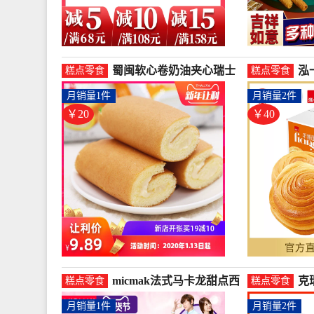
蜀闽软心卷奶油夹心瑞士
泓
糕点零食
糕点零食
蛋糕500g装西式营养早餐
整
月销量1件
月销量2件
糕-西式糕点(蜀闽旗舰店仅
红
售19.9元)
品
￥20
￥40
micmak法式马卡龙甜点西
克
糕点零食
糕点零食
式糕点点心甜品休闲零食-
糕
月销量1件
月销量2件
西式糕点(micmak咪克玛卡
工