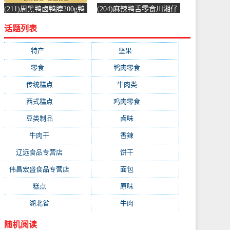
(211)周黑鸭卤鸭脖200g鸭
(204)麻辣鸭舌零食川湘仔
锁骨240g鸭翅250g卤味-周
卤味冷吃酱香辣成都重庆
话题列表
黑鸭(浙江粮油食品旗舰店
网红四川自-鸭舌(辽远食
仅售68.16元)
品专营店仅售57.2元)
特产
(4309)
坚果
(4309)
零食
(4309)
鸭肉零食
(891)
传统糕点
(689)
牛肉类
(555)
西式糕点
(483)
鸡肉零食
(394)
豆类制品
(295)
卤味
(289)
牛肉干
(284)
香辣
(279)
辽远食品专营店
(278)
饼干
(245)
伟昌宏盛食品专营店
(228)
面包
(224)
糕点
(223)
原味
(220)
湖北省
(218)
牛肉
(213)
随机阅读