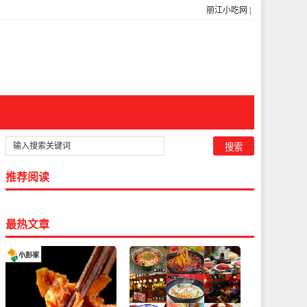
丽江小吃网
|
推荐阅读
最热文章