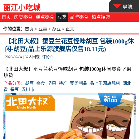
丽江小吃城
导航
首页
肉类零食
糕点零食
豆类
品牌零食
热点搜索
你的位置：
首页
>
豆类
>
胡豆
» 正文
【北田大叔】蚕豆兰花豆怪味胡豆 包装1000g休
闲-胡豆(品上乐源旗舰店仅售18.11元)
2020-02-04 |
32
人围观 |
评论:
0
【北田大叔】蚕豆兰花豆怪味胡豆 包装1000g休闲零食坚果
炒货
产品分类：
胡豆
零食
坚果
特产
豆类制品
品上乐源旗舰店
湖北
省
蚕豆
汉川市