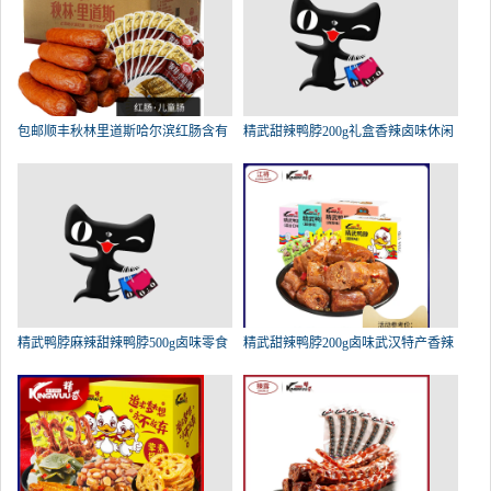
包邮顺丰秋林里道斯哈尔滨红肠含有
精武甜辣鸭脖200g礼盒香辣卤味休闲
精武鸭脖麻辣甜辣鸭脖500g卤味零食
精武甜辣鸭脖200g卤味武汉特产香辣