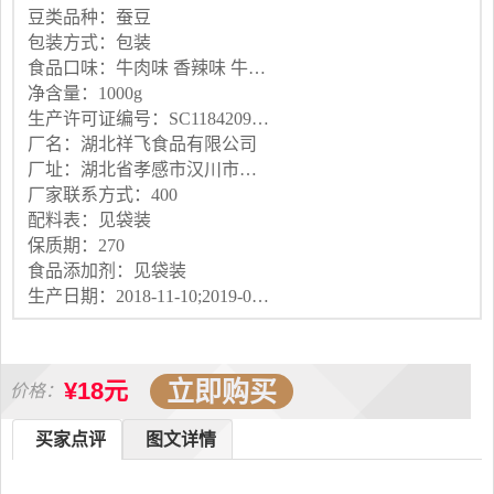
豆类品种：蚕豆
包装方式：包装
食品口味：牛肉味 香辣味 牛肉+香辣混装（1千克）
净含量：1000g
生产许可证编号：SC11842098400191
厂名：湖北祥飞食品有限公司
厂址：湖北省孝感市汉川市福星开发区剅李路18号
厂家联系方式：400
配料表：见袋装
保质期：270
食品添加剂：见袋装
生产日期：2018-11-10;2019-02-15
立即购买
¥18元
价格：
买家点评
图文详情