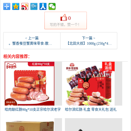
0
写的不错，赞一个！
< 上一篇
下一篇 >
。蟹香蚕豆蟹黄味零食-散休闲特产坚果炒货小吃豆瓣怪-胡豆(品上乐源旗舰店仅售32.75元)
【北田大叔】1000g (250g*4包)蚕豆兰花-胡豆(品上乐源旗舰店仅售9.01元)
相关内容推荐：
哈肉联红肠90g*10支正宗哈尔滨老字
哈尔滨红肠 礼盒 零食大礼包 送礼