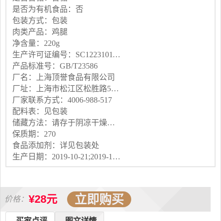
是否为有机食品：否
包装方式：包装
肉类产品：鸡腿
净含量：220g
生产许可证编号：SC12231011701308
产品标准号：GB/T23586
厂名：上海顶誉食品有限公司
厂址：上海市松江区松胜路516号3幢
厂家联系方式：4006-988-517
配料表：见包装
储藏方法：请存于阴凉干燥处，避免阳光直射
保质期：270
食品添加剂：详见包装处
生产日期：2019-10-21;2019-10-21
立即购买
¥28元
价格：
买家点评
图文详情