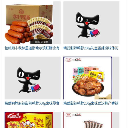
包邮顺丰秋林里道斯哈尔滨红肠含有
精武甜辣鸭脖200g礼盒香辣卤味休闲
精武鸭脖麻辣甜辣鸭脖500g卤味零食
精武甜辣鸭脖200g卤味武汉特产香辣