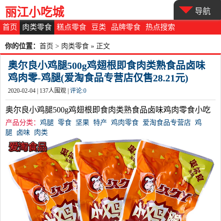
丽江小吃城
导航
首页
肉类零食
糕点零食
豆类
品牌零食
热点搜索
你的位置：
首页
>
肉类零食
» 正文
奥尔良小鸡腿500g鸡翅根即食肉类熟食品卤味
鸡肉零-鸡腿(爱淘食品专营店仅售28.21元)
2020-02-04 |
137
人围观 |
评论:
0
奥尔良小鸡腿500g鸡翅根即食肉类熟食品卤味鸡肉零食小吃
产品分类：
鸡腿
零食
坚果
特产
鸡肉零食
爱淘食品专营店
鸡
腿
卤味
肉类