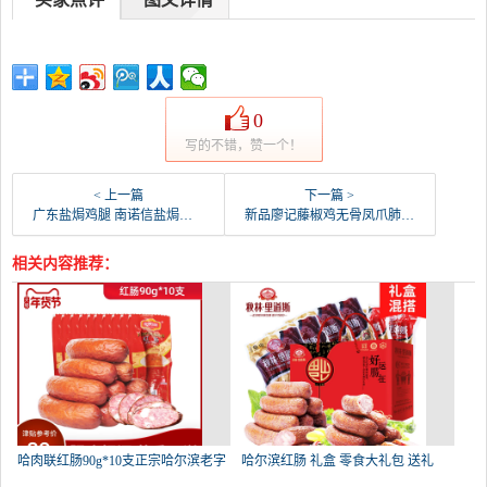
0
写的不错，赞一个！
< 上一篇
下一篇 >
广东盐焗鸡腿 南诺信盐焗鸡腿 零食盐焗小鸡腿盐焗鸡-鸡腿(品上乐源旗舰店仅售18.11元)
新品廖记藤椒鸡无骨凤爪肺片口水鸡爽口椒麻鸡腿牛肉四-鸡腿(爱淘食品专营店仅售141.07元)
相关内容推荐：
哈肉联红肠90g*10支正宗哈尔滨老字
哈尔滨红肠 礼盒 零食大礼包 送礼