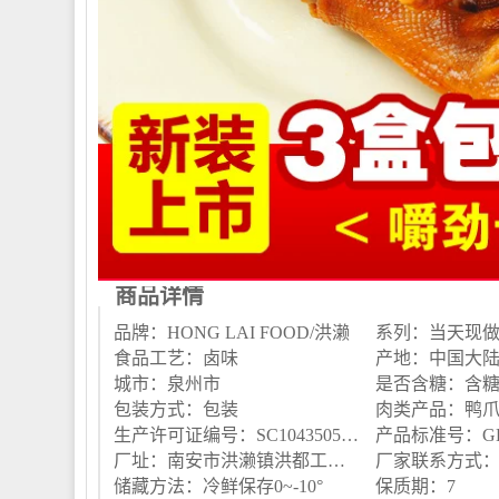
商品详情
品牌：HONG LAI FOOD/洪濑
系列：当天现
食品工艺：卤味
产地：中国大
城市：泉州市
是否含糖：含
包装方式：包装
肉类产品：鸭
生产许可证编号：SC10435058300630
产品标准号：GB/T
厂址：南安市洪濑镇洪都工业区
厂家联系方式：059
储藏方法：冷鲜保存0~-10°
保质期：7