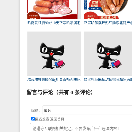
哈肉联红肠90g*10支正宗哈尔滨老
正宗哈尔滨环形红肠东北特产
字
蒜
精武甜辣鸭脖200g礼盒香辣卤味休
精武鸭脖麻辣甜辣鸭脖500g卤
闲
食
留言与评论（共有
0
条评论）
昵称：
匿名发表
返回首页