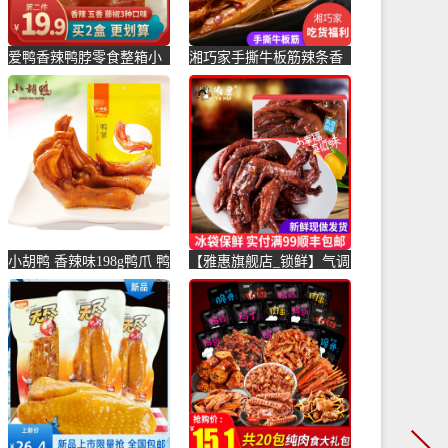
爱鸭香辣鸭脖零食整箱小
湘巧家手撕牛板筋辣条香
包装卤味小吃不辣五香鸭
辣早餐拌面熟食麻辣小吃
脖年货-鸭脖(爱鸭食品旗
零食休-牛板筋(湘巧家旗
舰店仅售39.8元)
舰店仅售16.8元)
小胡鸭 香辣味198g鸭爪 鸭
【雅惠旗舰店_锁鲜】气调
掌 休闲卤味零食 小-鸭爪
盒装卤鸭掌210g 香辣卤-
(小胡鸭食品旗舰店特价区
鸭掌(雅惠旗舰店仅售27.9
仅售25.15元)
元)