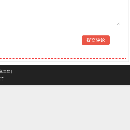
花生豆
|
支持