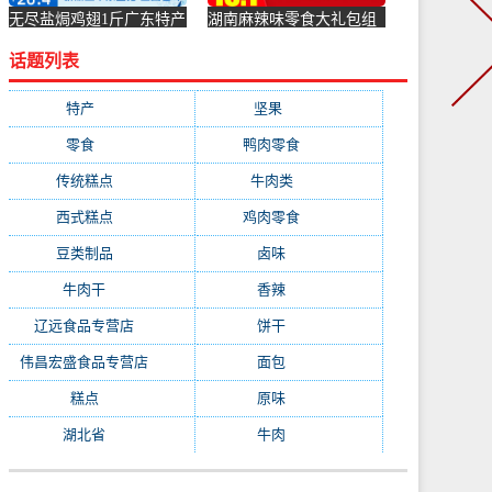
无尽盐焗鸡翅1斤广东特产
湖南麻辣味零食大礼包组
鸡肉零食香辣味鸡翅尖真
合女小吃鸭脖整箱件散装
话题列表
空小-鸡翅(品上乐源旗舰
休闲肉-鸭脖(艾尚你旗舰
店仅售22.75元)
店仅售5.9元)
特产
(4309)
坚果
(4309)
零食
(4309)
鸭肉零食
(891)
传统糕点
(689)
牛肉类
(555)
西式糕点
(483)
鸡肉零食
(394)
豆类制品
(295)
卤味
(289)
牛肉干
(284)
香辣
(279)
辽远食品专营店
(278)
饼干
(245)
伟昌宏盛食品专营店
(228)
面包
(224)
糕点
(223)
原味
(220)
湖北省
(218)
牛肉
(213)