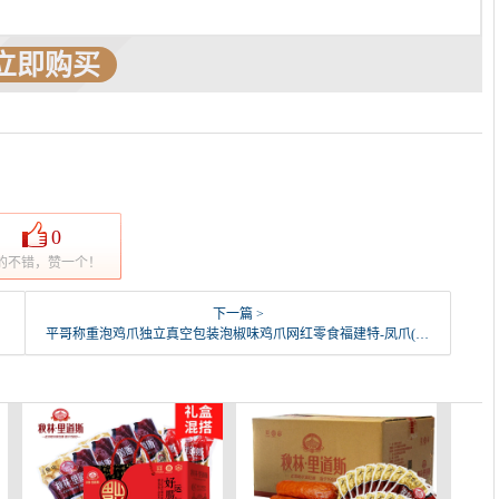
立即购买
0
的不错，赞一个！
下一篇 >
平哥称重泡鸡爪独立真空包装泡椒味鸡爪网红零食福建特-凤爪(平哥食品旗舰店仅售41.8元)