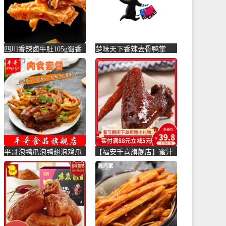
四川香辣卤牛肚105g蜀香
楚味天下香辣去骨鸭掌
休闲宅家零食小吃黄牛牛
250g 即食无骨鸭爪子 散
肚-牛肚(小彭家食品专营
装-鸭爪(辽远食品专营店
店仅售13.49元)
仅售66元)
平哥泡鸭爪泡鸭翅泡鸡爪
【福安千喜旗舰店】蜜汁
卤味酱鸭脖套餐组合福建
鸡翅真空酱卤鸡翅卤味福
龙岩特-凤爪(平哥食品旗
鼎零食-鸡翅(千喜食品旗
舰店仅售29.8元)
舰店仅售39.8元)