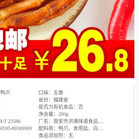
做鸭爪
口味：五香
陆
省份：福建省
糖
是否为有机食品：否
爪
净含量：200g
 23586
厂名：南安市洪濑味道食品有限公司
5-86589909
配料表：鸭爪、食用盐、白砂糖、味精、香料五香
食品添加剂：无