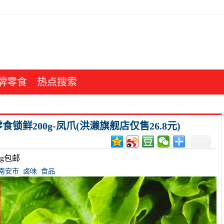
牌零食
热点搜索
鲜200g-凤爪(洪濑旗舰店仅售26.8元)
g包邮
南安市
卤味
食品