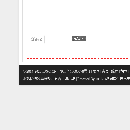
验证码：
© 2014-2020 LJXC.CN 宁ICP备15000678号-1 |
蚕豆
|
青豆
|
豌豆
|
胡豆
|
本站优选各类麻辣、五香口味小吃 | Powered By
丽江小吃网
提供技术