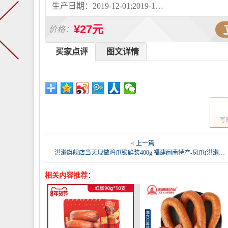
生产日期：2019-12-01;2019-12-04
¥27元
价格：
买家点评
图文详情
写
< 上一篇
洪濑旗舰店当天现做鸡爪锁鲜装400g 福建闽南特产-凤爪(洪濑旗舰店仅售36.8元)
相关内容推荐：