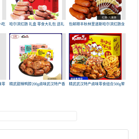
小吃
哈尔滨红肠 礼盒 零食大礼包 送礼
包邮顺丰秋林里道斯哈尔滨红肠含
有
味零
精武甜辣鸭脖200g卤味武汉特产香
精武武汉特产卤味零食组合500g荤
辣
素