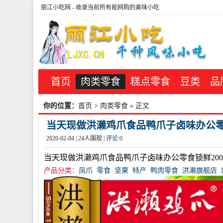
丽江小吃网
- 收录当前所有能网购的美味小吃
首页
肉类零食
糕点零食
豆类
品
你的位置：
首页
>
肉类零食
» 正文
当天现做洪濑鸡爪食品鸭爪子卤味办公零食锁
2020-02-04 |
24
人围观 |
评论:
0
当天现做洪濑鸡爪食品鸭爪子卤味办公零食锁鲜200
产品分类：
凤爪
零食
坚果
特产
鸭肉零食
洪濑旗舰店