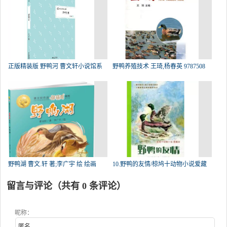
正版精装版 野鸭河 曹文轩小说馆系
野鸭养殖技术 王琦,杨春英 9787508
野鸭湖 曹文.轩 著;李广宇 绘 绘画
10.野鸭的友情/椋鸠十动物小说爱藏
留言与评论（共有
0
条评论）
昵称：