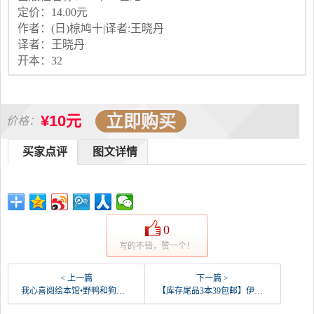
定价：14.00元
作者：(日)椋鸠十|译者:王晓丹
译者：王晓丹
开本：32
立即购买
¥10元
价格：
买家点评
图文详情
0
写的不错，赞一个！
< 上一篇
下一篇 >
我心喜阅绘本馆•野鸭和狗鱼 [英]伍德 绘本 湖北-淮安老侯野鸭(汉唐图书音像专营店仅售18.6元)
【库存尾品3本39包邮】伊坂幸太郎作品：哦！爸爸们-淮安老侯野鸭(书虫图书专营店仅售15.8元)