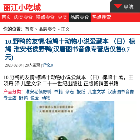
丽江小吃城
导航
首页
肉类零食
糕点零食
豆类
品牌零食
热点搜索
你的位置：
首页
>
品牌零食
» 正文
10.野鸭的友情/椋鸠十动物小说爱藏本 （日）椋
鸠-淮安老侯野鸭(汉唐图书音像专营店仅售9.7
元)
2020-02-04 |
20
人围观 |
评论:
0
10.野鸭的友情/椋鸠十动物小说爱藏本 （日）椋鸠十 著，王
晓丹 译 儿童文学 二十一世纪出版社 正版畅销图书籍
产品分类：
淮安老侯野鸭
书籍
杂志
报纸
儿童文学
汉唐图书音像
专营店
野鸭
说爱
动物