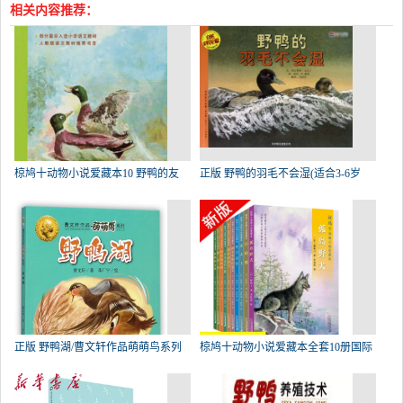
相关内容推荐：
椋鸠十动物小说爱藏本10 野鸭的友
正版 野鸭的羽毛不会湿(适合3-6岁
正版 野鸭湖/曹文轩作品萌萌鸟系列
椋鸠十动物小说爱藏本全套10册国际