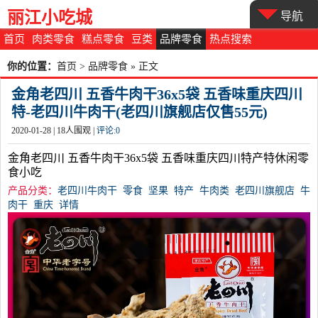
丽江小吃城
导航
首页
肉类零食
糕点零食
豆类
品牌零食
热点搜索
你的位置：
首页
>
品牌零食
» 正文
金角老四川 五香牛肉干36x5袋 五香味重庆四川
特-老四川牛肉干(老四川旗舰店仅售55元)
2020-01-28 |
18
人围观 |
评论:
0
金角老四川 五香牛肉干36x5袋 五香味重庆四川特产特休闲零
食小吃
产品分类：
老四川牛肉干
零食
坚果
特产
牛肉类
老四川旗舰店
牛
肉干
重庆
详情