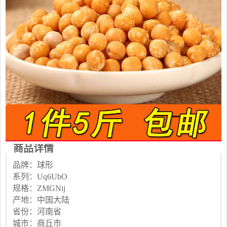
商品详情
品牌：球形
系列：Uq6UbO
规格：ZMGNij
产地：中国大陆
省份：河南省
城市：商丘市