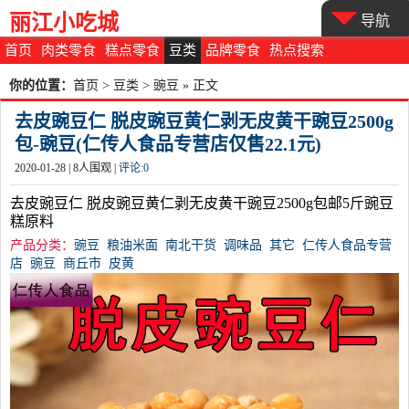
丽江小吃城
导航
首页
肉类零食
糕点零食
豆类
品牌零食
热点搜索
你的位置：
首页
>
豆类
>
豌豆
» 正文
去皮豌豆仁 脱皮豌豆黄仁剥无皮黄干豌豆2500g
包-豌豆(仁传人食品专营店仅售22.1元)
2020-01-28 |
8
人围观 |
评论:
0
去皮豌豆仁 脱皮豌豆黄仁剥无皮黄干豌豆2500g包邮5斤豌豆
糕原料
产品分类：
豌豆
粮油米面
南北干货
调味品
其它
仁传人食品专营
店
豌豆
商丘市
皮黄