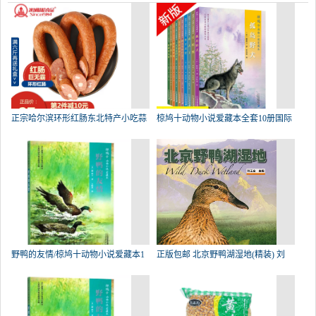
正宗哈尔滨环形红肠东北特产小吃蒜
椋鸠十动物小说爱藏本全套10册国际
野鸭的友情/椋鸠十动物小说爱藏本1
正版包邮 北京野鸭湖湿地(精装) 刘