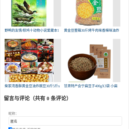
野鸭的友情/椋鸠十动物小说爱藏本1
黄金豆整箱30斤烤牛肉味香辣味油炸
柴家湾香酥黄金豆油炸豌豆30斤5斤x
甘肃特产会宁扁豆子400gX3袋 小扁
留言与评论（共有
0
条评论）
昵称：