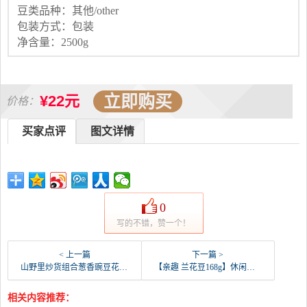
豆类品种：其他/other
包装方式：包装
净含量：2500g
立即购买
¥22元
价格：
买家点评
图文详情
0
写的不错，赞一个！
< 上一篇
下一篇 >
山野里炒货组合葱香豌豆花生兰花豆蚕豆家常必备追剧零-豌豆(山野里旗舰店仅售29.9元)
【亲趣 兰花豆168g】休闲坚果特产炒货蚕豆豌豆牛-豌豆(亲趣食品旗舰店仅售5.7元)
相关内容推荐：