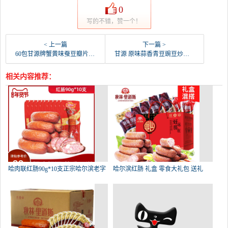
0
写的不错，赞一个！
< 上一篇
下一篇 >
60包甘源牌蟹黄味蚕豆瓣片休闲零食炒货独立小包装瓜-青豆(品上乐源旗舰店仅售19.25元)
甘源 原味蒜香青豆豌豆炒货坚果零食【甘源青豆4斤/-青豆(品上乐源旗舰店仅售51.8元)
相关内容推荐：
哈肉联红肠90g*10支正宗哈尔滨老字
哈尔滨红肠 礼盒 零食大礼包 送礼