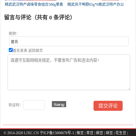
精武武汉特产卤味零食组合500g荤素
精武风干鸭脖65g*6根武汉特产办公
留言与评论（共有
0
条评论）
昵称：
匿名发表
返回首页
验证码：
© 2014-2020 LJXC.CN 宁ICP备15000678号-1 |
蚕豆
|
青豆
|
豌豆
|
胡豆
|
花生豆
|