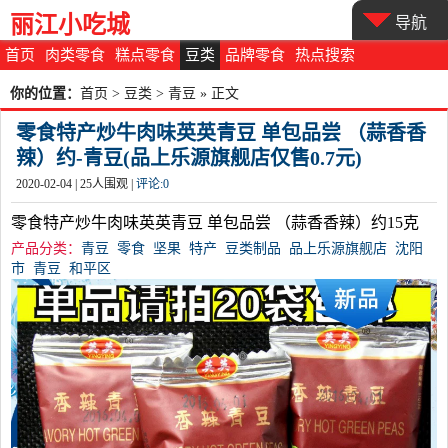
丽江小吃城
导航
首页
肉类零食
糕点零食
豆类
品牌零食
热点搜索
你的位置：
首页
>
豆类
>
青豆
» 正文
零食特产炒牛肉味英英青豆 单包品尝 （蒜香香
辣）约-青豆(品上乐源旗舰店仅售0.7元)
2020-02-04 |
25
人围观 |
评论:
0
零食特产炒牛肉味英英青豆 单包品尝 （蒜香香辣）约15克
产品分类：
青豆
零食
坚果
特产
豆类制品
品上乐源旗舰店
沈阳
市
青豆
和平区