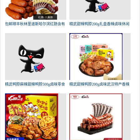
包邮顺丰秋林里道斯哈尔滨红肠含有
精武甜辣鸭脖200g礼盒香辣卤味休闲
精武鸭脖麻辣甜辣鸭脖500g卤味零食
精武甜辣鸭脖200g卤味武汉特产香辣