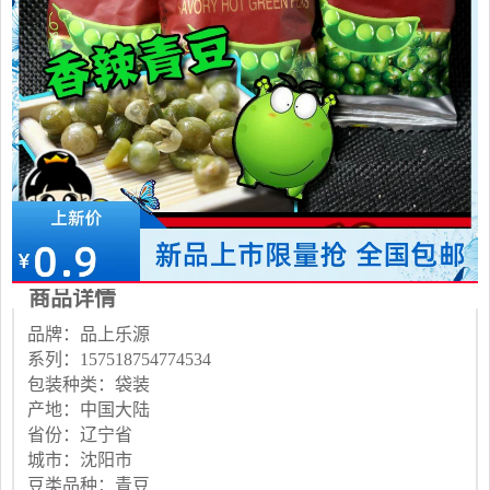
商品详情
品牌：品上乐源
系列：157518754774534
包装种类：袋装
产地：中国大陆
省份：辽宁省
城市：沈阳市
豆类品种：青豆