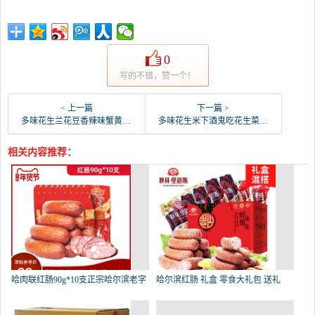
0
写的不错，赞一个！
< 上一篇
下一篇 >
多味花生兰花豆香辣味蟹黄蚕豆休闲炒货零食品散装小包-花生豆(爱淘食品专营店仅售7.26元)
多味花生米下酒鬼吃花生菜麻辣裹衣花生豆独立小包装2-花生豆(爱淘食品专营店仅售23.94元)
相关内容推荐：
哈肉联红肠90g*10支正宗哈尔滨老字
哈尔滨红肠 礼盒 零食大礼包 送礼