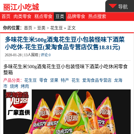
丽江小吃城
导航
首页
肉类零食
糕点零食
豆类
品牌零食
热点搜索
你的位置：
首页
>
豆类
>
花生豆
» 正文
多味花生米500g酒鬼花生豆小包装怪味下酒菜
小吃休-花生豆(爱淘食品专营店仅售18.81元)
2020-01-28 |
13
人围观 |
评论:
0
多味花生米500g酒鬼花生豆小包装怪味下酒菜小吃休闲零食
整箱
产品分类：
花生豆
零食
坚果
特产
花生
爱淘食品专营店
龙海
市
烧烤
烤肉