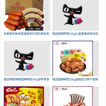
包邮顺丰秋林里道斯哈尔滨红肠含有
精武甜辣鸭脖200g礼盒香辣卤味休闲
精武鸭脖麻辣甜辣鸭脖500g卤味零食
精武甜辣鸭脖200g卤味武汉特产香辣