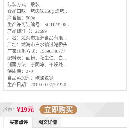
包装方式：散装
食品口味：烤肉味250g 烧烤味250g 香辣味250g 原味250g 烧烤味500g 烤肉味500g 香辣味500g 原味500g (烤肉+ 烧烤+香辣+原味)共500g
净含量：500g
生产许可证编号：SC11235068104106
产品标准号：22699
厂名：龙海市旭源食品有限公司
厂址：龙海市白水镇过港桥头
厂家联系方式：15396346777
配料表：面粉、花生仁、白砂糖、食用植物油、烧烤粉、食用盐、味精、食品添加剂
储藏方法：于阴凉、干燥处贮存
保质期：270
食品添加剂：碳酸氢钠
生产日期：2019-09-07;2019-09-07
立即购买
¥19元
价格：
买家点评
图文详情