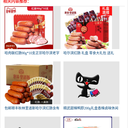
相关内容推荐：
哈肉联红肠90g*10支正宗哈尔滨老字
哈尔滨红肠 礼盒 零食大礼包 送礼
包邮顺丰秋林里道斯哈尔滨红肠含有
精武甜辣鸭脖200g礼盒香辣卤味休闲