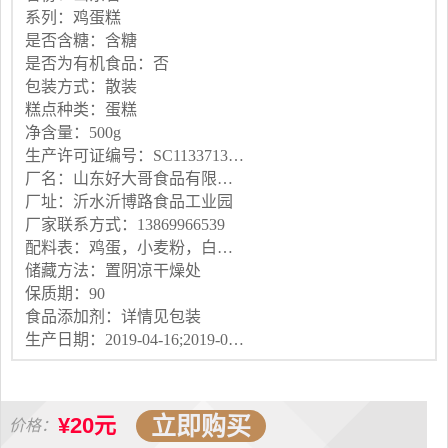
系列：鸡蛋糕
是否含糖：含糖
是否为有机食品：否
包装方式：散装
糕点种类：蛋糕
净含量：500g
生产许可证编号：SC11337132300433
厂名：山东好大哥食品有限公司
厂址：沂水沂博路食品工业园
厂家联系方式：13869966539
配料表：鸡蛋，小麦粉，白砂糖，植物油，麦芽糖浆，全脂乳粉，食用盐等
储藏方法：置阴凉干燥处
保质期：90
食品添加剂：详情见包装
生产日期：2019-04-16;2019-06-01
立即购买
¥20元
价格：