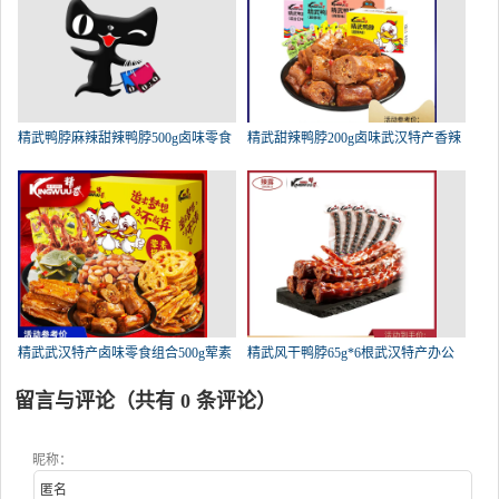
精武鸭脖麻辣甜辣鸭脖500g卤味零食
精武甜辣鸭脖200g卤味武汉特产香辣
精武武汉特产卤味零食组合500g荤素
精武风干鸭脖65g*6根武汉特产办公
留言与评论（共有
0
条评论）
昵称：