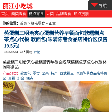
丽江小吃城
导航
首页
肉类零食
糕点零食
豆类
品牌零食
热点搜索
你的位置：
首页
>
糕点零食
» 正文
蒸蛋糕三明治夹心蛋糕营养早餐面包软糯糕点
茶点心代餐-软面包(味满陈巷食品店特价区仅售
19.5元)
2020-02-04 |
40
人围观 |
评论:
0
蒸蛋糕三明治夹心蛋糕营养早餐面包软糯糕点茶点心代餐休
闲零食品
产品分类：
软面包
零食
坚果
特产
西式糕点
味满陈巷食品店特价
区
蛋糕
组合
糕点