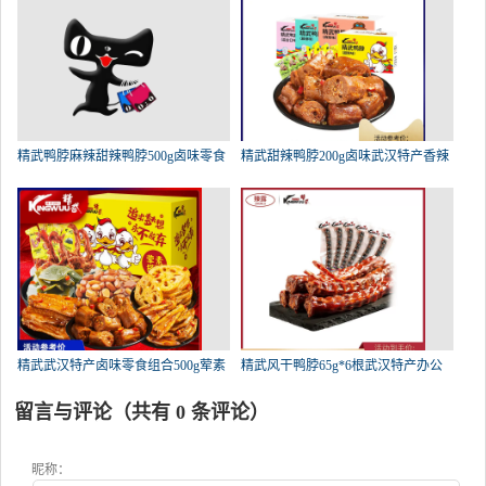
精武鸭脖麻辣甜辣鸭脖500g卤味零食
精武甜辣鸭脖200g卤味武汉特产香辣
精武武汉特产卤味零食组合500g荤素
精武风干鸭脖65g*6根武汉特产办公
留言与评论（共有
0
条评论）
昵称：