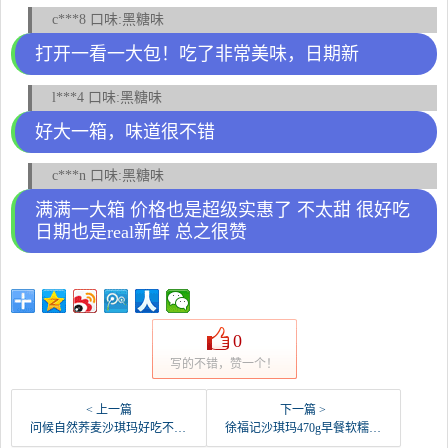
c***8 口味:黑糖味
打开一看一大包！吃了非常美味，日期新
l***4 口味:黑糖味
好大一箱，味道很不错
c***n 口味:黑糖味
满满一大箱 价格也是超级实惠了 不太甜 很好吃
日期也是real新鲜 总之很赞
0
写的不错，赞一个！
< 上一篇
下一篇 >
问候自然荞麦沙琪玛好吃不贵的零食萨琪玛下午茶点心宿-沙琪玛(问候自然旗舰店仅售29.9元)
徐福记沙琪玛470g早餐软糯糕点心硬老式零食萨其马-沙琪玛(涛睿食品专营店仅售7.9元)