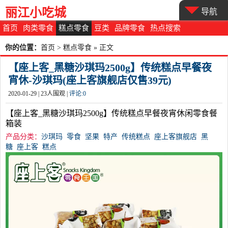
丽江小吃城
导航
首页
肉类零食
糕点零食
豆类
品牌零食
热点搜索
你的位置：
首页
>
糕点零食
» 正文
【座上客_黑糖沙琪玛2500g】传统糕点早餐夜
宵休-沙琪玛(座上客旗舰店仅售39元)
2020-01-29 |
23
人围观 |
评论:
0
【座上客_黑糖沙琪玛2500g】传统糕点早餐夜宵休闲零食餐
箱装
产品分类：
沙琪玛
零食
坚果
特产
传统糕点
座上客旗舰店
黑
糖
座上客
糕点