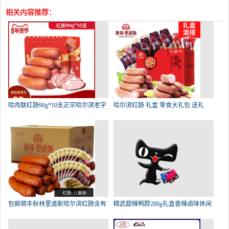
相关内容推荐：
哈肉联红肠90g*10支正宗哈尔滨老字
哈尔滨红肠 礼盒 零食大礼包 送礼
包邮顺丰秋林里道斯哈尔滨红肠含有
精武甜辣鸭脖200g礼盒香辣卤味休闲