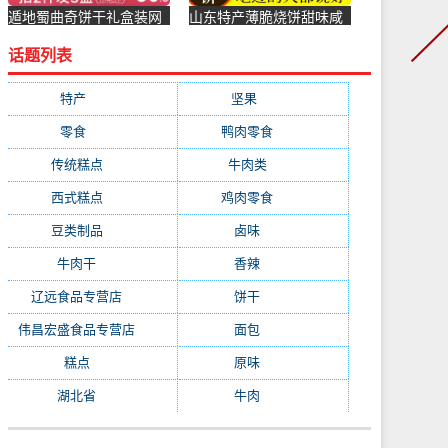
遁地蜀曲奇饼干礼盒装网
山东特产薄脆烧饼甜味咸
红高颜值手工抹茶铁盒春
味山药饼手工大烧饼香酥
话题列表
节年货-曲奇饼干(遁地蜀
芝麻饼-烧饼(土乡土色旗
旗舰店仅售86.5元)
舰店仅售50.7元)
特产
(4309)
坚果
(4309)
零食
(4309)
鸭肉零食
(891)
传统糕点
(689)
牛肉类
(555)
西式糕点
(483)
鸡肉零食
(394)
豆类制品
(295)
卤味
(289)
牛肉干
(284)
香辣
(279)
辽远食品专营店
(278)
饼干
(245)
伟昌宏盛食品专营店
(228)
面包
(224)
糕点
(223)
原味
(220)
湖北省
(218)
牛肉
(213)