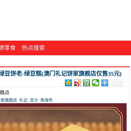
牌零食
热点搜索
餐绿豆饼老-绿豆糕(澳门礼记饼家旗舰店仅售35元)
式糕点
饼家旗舰店
礼记
豆沙
珠海市