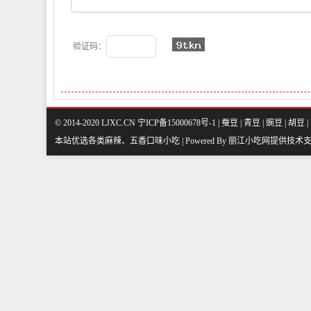
验证码：
© 2014-2020 LJXC.CN 宁ICP备15000678号-1 |
蚕豆
|
青豆
|
豌豆
|
胡豆
|
本站优选各类麻辣、五香口味小吃 | Powered By
丽江小吃网
提供技术