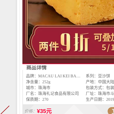
商品详情
品牌：MACAU LAI KEI BAKERY/澳门礼记饼家
系列：豆沙饼
净含量：252g
产地：中国大
城市：珠海市
包装方式：包
厂名：珠海礼记食品有限公司
保质期：270
¥35元
价格：