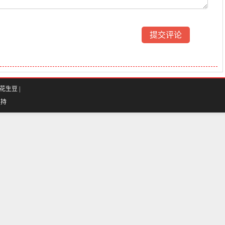
花生豆
|
支持