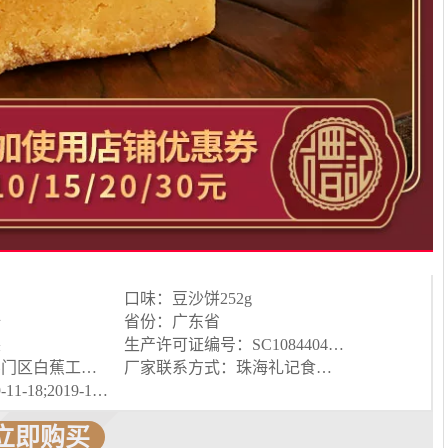
口味：豆沙饼252g
陆
省份：广东省
装
生产许可证编号：SC10844040300349
厂址：珠海市斗门区白蕉工业开发区河边街23号(厂房)、28号(厂房1、3、4)
厂家联系方式：珠海礼记食品有限公司
生产日期：2019-11-18;2019-11-19
立即购买