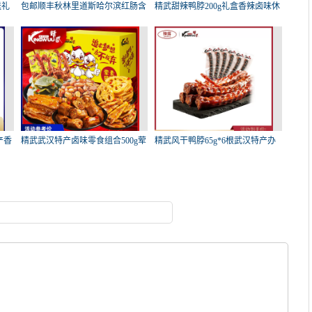
送礼
包邮顺丰秋林里道斯哈尔滨红肠含
精武甜辣鸭脖200g礼盒香辣卤味休
有
闲
产香
精武武汉特产卤味零食组合500g荤
精武风干鸭脖65g*6根武汉特产办
素
公