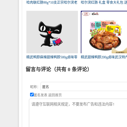
哈肉联红肠90g*10支正宗哈尔滨老
哈尔滨红肠 礼盒 零食大礼包 
字
精武鸭脖麻辣甜辣鸭脖500g卤味零
精武甜辣鸭脖200g卤味武汉特
食
辣
留言与评论（共有
0
条评论）
昵称：
匿名发表
返回首页