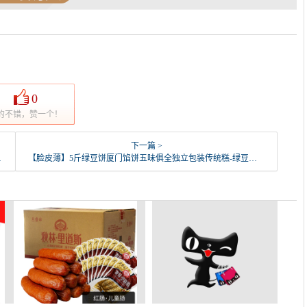
0
的不错，赞一个！
下一篇 >
【脸皮薄】5斤绿豆饼厦门馅饼五味俱全独立包装传统糕-绿豆糕(贝莱力旗舰店仅售34.99元)