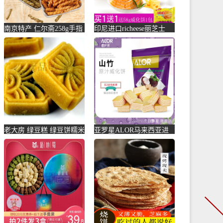
南京特产 仁尔斋258g手指
印尼进口richeese丽芝士
小麻花 金陵美食小吃-麻
nabati奶酪威化-威化饼干
花(仁尔斋食品旗舰店仅售
(佳和食品专营店仅售30
15元)
元)
老大房 绿豆糕 绿豆饼糯米
亚罗星ALOR马来西亚进
糕点黄金糕上海特产小吃
口休闲零食夹心小饼干山
零-绿豆糕(老大房旗舰店
竹威-威化饼干(alor亚罗星
仅售13.88元)
旗舰店仅售12.9元)