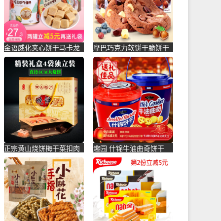
金语威化夹心饼干马卡龙
摩巴巧克力软饼干脆饼干
铁罐黑糖小圆饼早餐下午
荷兰进口果酱夹心曲奇蔓
茶办公-夹心饼干(金语蓝
越莓零-曲奇饼干(昶洋食
天专卖店仅售25.8元)
品专营店仅售32.8元)
正宗黄山烧饼梅干菜扣肉
趣园 什锦牛油曲奇饼干
安徽特产酥饼网红美食糕
500g 点心糕点送礼年货
点心零-烧饼(麦主人旗舰
批-曲奇饼干(城市公社食
店仅售29.8元)
品专营店仅售23.8元)