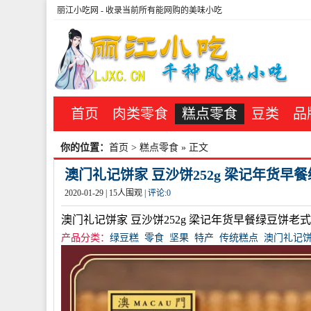
丽江小吃网
- 收录当前所有能网购的美味小吃
首页
肉类零食
糕点零食
豆类
品
你的位置：
首页
>
糕点零食
» 正文
澳门礼记饼家 豆沙饼252g 梁记年货早
2020-01-29 |
15
人围观 |
评论:
0
澳门礼记饼家 豆沙饼252g 梁记年货早餐绿豆饼老
产品分类：
绿豆糕
零食
坚果
特产
传统糕点
澳门礼记