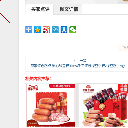
买家点评
图文详情
写
< 上一篇
荷家特色糕点 流心绿豆糕30g*4手工传统绿豆饼糕-绿豆糕(lilygarden荷家旗舰店仅售16.8元)
相关内容推荐：