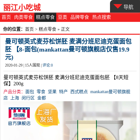
丽江小吃城
导航
首页
肉类零食
糕点零食
豆类
品牌零食
热点搜索
你的位置：
首页
>
糕点零食
» 正文
曼可顿英式麦芬松饼胚 麦满分班尼迪克蛋面包
胚 【8-面包(mankattan曼可顿旗舰店仅售19.9
元)
2020-01-29 |
15
人围观 |
评论:
0
曼可顿英式麦芬松饼胚 麦满分班尼迪克蛋面包胚 【8天短
保】200g
产品分类：
面包
零食
坚果
特产
西式糕点
mankattan曼可顿旗舰
店
上海
闵行区
金都