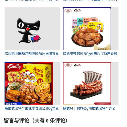
精武鸭脖麻辣甜辣鸭脖500g卤味零食
精武甜辣鸭脖200g卤味武汉特产香辣
精武武汉特产卤味零食组合500g荤素
精武风干鸭脖65g*6根武汉特产办公
留言与评论（共有
0
条评论）