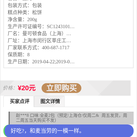
包装方式：包装
糕点种类：松饼
净含量：200g
生产许可证编号：SC12431011200661
厂名：曼可顿食品（上海）有限公司
厂址：上海市闵行区莘庄工业区金都路3679弄25号;
厂家联系方式：400-687-1717
保质期：8
生产日期：2019-04-22;2019-04-22
立即购买
¥20元
价格：
买家点评
图文详情
赵***8 口味:全麦2包（预定/上海仓/仅周二& 周五发货，周
二周五当天购买不发）
好吃?，和麦当劳的一模一样。