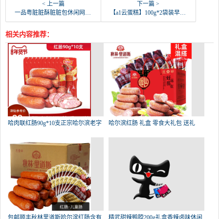
< 上一篇
下一篇 >
一品粤脏脏酥脏脏包休闲网红零食早餐面包巧克力味蛋糕-面包(一品粤食品旗舰店仅售29.9元)
【a1云蛋糕】100g*2袋装早餐鸡蛋面包纯原味手-面包(a1爱逸旗舰店仅售19.8元)
相关内容推荐：
哈肉联红肠90g*10支正宗哈尔滨老字
哈尔滨红肠 礼盒 零食大礼包 送礼
包邮顺丰秋林里道斯哈尔滨红肠含有
精武甜辣鸭脖200g礼盒香辣卤味休闲