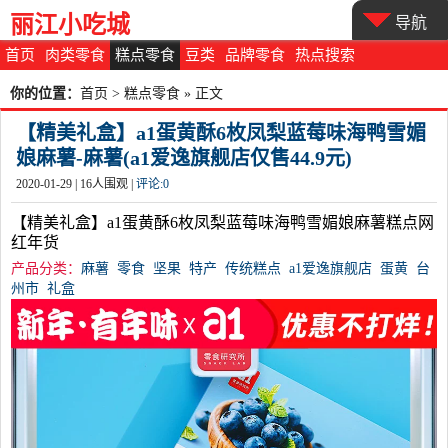
丽江小吃城
导航
首页
肉类零食
糕点零食
豆类
品牌零食
热点搜索
你的位置：
首页
>
糕点零食
» 正文
【精美礼盒】a1蛋黄酥6枚凤梨蓝莓味海鸭雪媚
娘麻薯-麻薯(a1爱逸旗舰店仅售44.9元)
2020-01-29 |
16
人围观 |
评论:
0
【精美礼盒】a1蛋黄酥6枚凤梨蓝莓味海鸭雪媚娘麻薯糕点网
红年货
产品分类：
麻薯
零食
坚果
特产
传统糕点
a1爱逸旗舰店
蛋黄
台
州市
礼盒