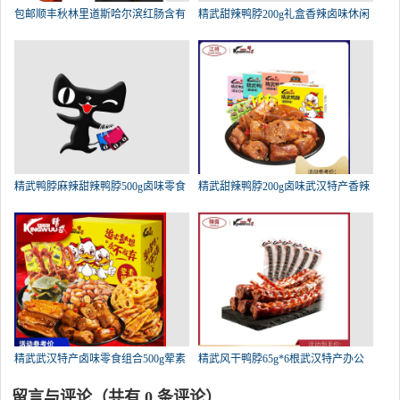
包邮顺丰秋林里道斯哈尔滨红肠含有
精武甜辣鸭脖200g礼盒香辣卤味休闲
精武鸭脖麻辣甜辣鸭脖500g卤味零食
精武甜辣鸭脖200g卤味武汉特产香辣
精武武汉特产卤味零食组合500g荤素
精武风干鸭脖65g*6根武汉特产办公
留言与评论（共有
0
条评论）