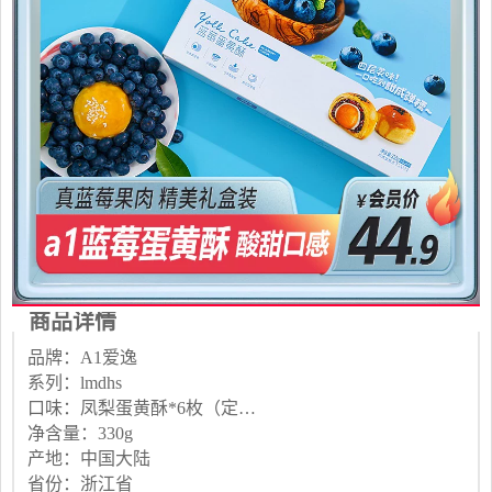
商品详情
品牌：A1爱逸
系列：lmdhs
口味：凤梨蛋黄酥*6枚（定制礼盒） 蓝莓蛋黄酥*6枚（定制礼盒）
净含量：330g
产地：中国大陆
省份：浙江省