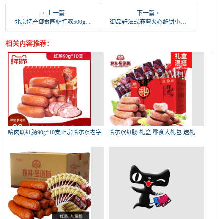
< 上一篇
下一篇 >
北京特产御食园驴打滚500g麻薯糯米糍粑零食点心传-麻薯(御食新语食品专营店仅售24.8元)
御品轩法式麻薯夹心酥饼小点心月饼早点早餐零食糕点点-麻薯(振彰御品轩旗舰店仅售29.9元)
相关内容推荐：
哈肉联红肠90g*10支正宗哈尔滨老字
哈尔滨红肠 礼盒 零食大礼包 送礼