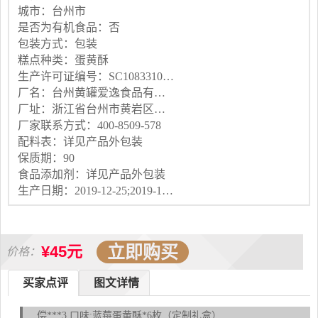
城市：台州市
是否为有机食品：否
包装方式：包装
糕点种类：蛋黄酥
生产许可证编号：SC10833100300328
厂名：台州黄罐爱逸食品有限公司
厂址：浙江省台州市黄岩区江口街道食品罐头园区
厂家联系方式：400-8509-578
配料表：详见产品外包装
保质期：90
食品添加剂：详见产品外包装
生产日期：2019-12-25;2019-12-25
立即购买
¥45元
价格：
买家点评
图文详情
偿***3 口味:蓝莓蛋黄酥*6枚（定制礼盒）