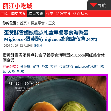
丽江小吃城
导航
首页
肉类零食
糕点零食
豆类
品牌零食
热点搜索
你的位置：
首页
>
糕点零食
» 正文
蛋黄酥雪媚娘糕点礼盒早餐零食海鸭蛋
Migicoco-蛋黄酥(migicoco旗舰店仅售24元)
2020-01-29 |
12
人围观 |
评论:
0
蛋黄酥雪媚娘糕点礼盒早餐零食海鸭蛋Migicoco网红美食休
闲食品
产品分类：
蛋黄酥
零食
坚果
特产
传统糕点
migicoco旗舰店
陆
续
发货
礼盒