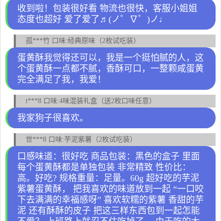
收到啦！包装很好看 物流也很快，客服小姐姐
态度也超好 爱了爱了♬(ノ゜∇゜)ノ♩
孤***竹 口味:经典原味（2枚试吃装）
蛋黄酥我觉得还可以，我是一个挺怕腻的人，这
个蛋黄酥一点都不腻，香酥可口，一整颗咸蛋黄
完全满足了我，我爱！
t***8 口味:4味混装礼盒（送2枚口味任意）
我家狗子很喜欢。
世***8 口味:芋泥紫薯（2枚试吃装）
口感味道：很好吃 商品包装：黑色的盒子 里面
每个蛋黄酥都是单独包装 非常精致 性价比：
高。好吃? 规格重量：足量。60g 超好吃的芋泥
紫薯蛋黄酥， 把我喜欢的味道放到一起 “一口咬
下去满满的幸福感呀” 喜欢软糯的紫薯 香甜的芋
泥 还有酥酥的皮子 把这三样东西包到一起怎能