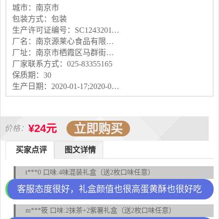
城市：南京市
包装方式：包装
生产许可证编号：SC12432011300133
厂名：南京源莱心食品有限公司
厂址：南京市栖霞区马群街道紫东路18-3号114室
厂家联系方式：025-83355165
保质期：30
生产日期：2020-01-17;2020-01-17
立即购买
¥24元
价格：
买家点评
图文详情
t***0 口味:4味混装礼盒（送2枚口味任意）
客服态度很好，礼盒颜值也很高蛋黄酥也很好吃
m***筱 口味:2抹茶+2紫薯礼盒（送2枚口味任意）