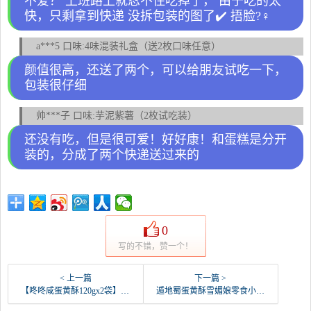
不爱？ 上班路上就忍不住吃掉了， 由于吃的太
快，只剩拿到快递 没拆包装的图了✔️ 捂脸?‍♀️
a***5 口味:4味混装礼盒（送2枚口味任意）
颜值很高，还送了两个，可以给朋友试吃一下，
包装很仔细
帅***子 口味:芋泥紫薯（2枚试吃装）
还没有吃，但是很可爱！好好康！和蛋糕是分开
装的，分成了两个快递送过来的
0
写的不错，赞一个！
< 上一篇
下一篇 >
【咚咚咸蛋黄酥120gx2袋】曲奇方块酥手工糕点心-蛋黄酥(咚咚食品旗舰店仅售22.9元)
遁地蜀蛋黄酥雪媚娘零食小吃网红早餐速食懒人食品55-蛋黄酥(遁地蜀旗舰店仅售98元)