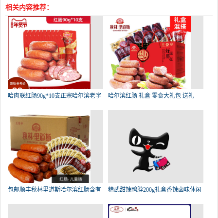
相关内容推荐：
哈肉联红肠90g*10支正宗哈尔滨老字
哈尔滨红肠 礼盒 零食大礼包 送礼
包邮顺丰秋林里道斯哈尔滨红肠含有
精武甜辣鸭脖200g礼盒香辣卤味休闲