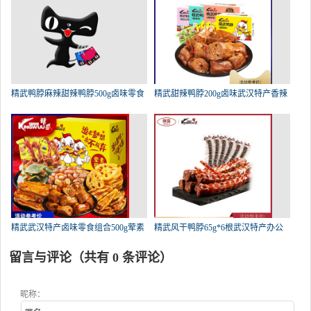
精武鸭脖麻辣甜辣鸭脖500g卤味零食
精武甜辣鸭脖200g卤味武汉特产香辣
精武武汉特产卤味零食组合500g荤素
精武风干鸭脖65g*6根武汉特产办公
留言与评论（共有
0
条评论）
昵称：