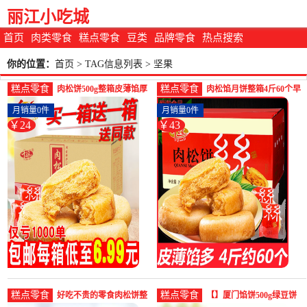
丽江小吃城
首页
肉类零食
糕点零食
豆类
品牌零食
热点搜索
你的位置：
首页
> TAG信息列表 > 坚果
糕点零食
糕点零食
肉松饼500g整箱皮薄馅厚
肉松馅月饼整箱4斤60个早
传统糕点心代餐网红早餐
餐小面包好吃的美食散装
月销量0件
月销量0件
特-肉松饼(土乡土色旗舰店
礼-肉松饼(爱淘食品专营店
￥24
￥43
仅售23.7元)
仅售42.6元)
糕点零食
糕点零食
好吃不贵的零食肉松饼整
【】厦门馅饼500g绿豆饼