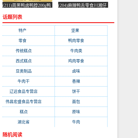
(211)周黑鸭卤鸭脖200g鸭
(204)麻辣鸭舌零食川湘仔
锁骨240g鸭翅250g卤味-周
卤味冷吃酱香辣成都重庆
话题列表
黑鸭(浙江粮油食品旗舰店
网红四川自-鸭舌(辽远食
仅售68.16元)
品专营店仅售57.2元)
特产
(4309)
坚果
(4309)
零食
(4309)
鸭肉零食
(891)
传统糕点
(689)
牛肉类
(555)
西式糕点
(483)
鸡肉零食
(394)
豆类制品
(295)
卤味
(289)
牛肉干
(284)
香辣
(279)
辽远食品专营店
(278)
饼干
(245)
伟昌宏盛食品专营店
(228)
面包
(224)
糕点
(223)
原味
(220)
湖北省
(218)
牛肉
(213)
随机阅读