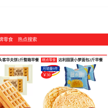
牌零食
热点搜索
头客华夫饼2斤整箱早餐
达利园菠小萝面包2斤早餐
糕点零食
品西式糕点心休闲办公
食品点心西式糕点水果鸡
月销量6件
饥-西式糕点(高鼎食品专
蛋蜂-西式糕点(高鼎食品专
仅售29.9元)
营店仅售29.9元)
￥30