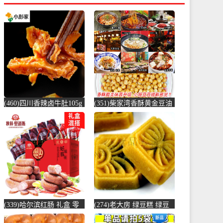
(460)四川香辣卤牛肚105g
(351)柴家湾香酥黄金豆油
蜀香休闲宅家零食小吃黄
炸豌豆30斤5斤x6包烤牛肉
牛牛肚-牛肚(小彭家食品
味香-豌豆(伟昌宏盛食品
专营店仅售13.49元)
专营店仅售145.5元)
(339)哈尔滨红肠 礼盒 零
(274)老大房 绿豆糕 绿豆
食大礼包 送礼优品特产小
饼糯米糕点黄金糕上海特