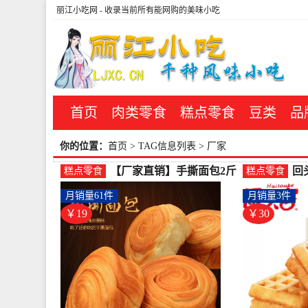
丽江小吃网
- 收录当前所有能网购的美味小吃
首页
肉类零食
糕点零食
豆类
品
你的位置：
首页
> TAG信息列表 > 厂家
【厂家直销】手撕面包2斤
回
糕点零食
糕点零食
整箱批发 上班族早餐好吃
食
月销量61件
月销量3件
的-手撕面包(傻子瘦子零食
充
屋特价区仅售18.9元)
营店
￥19
￥30