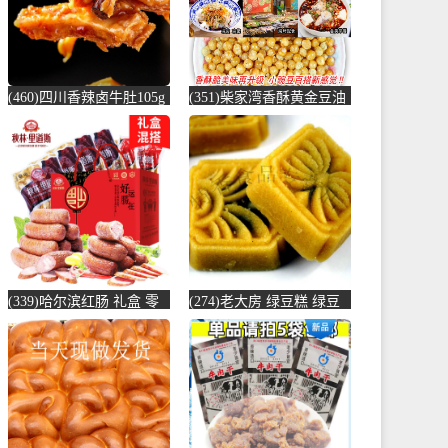
(460)四川香辣卤牛肚105g
(351)柴家湾香酥黄金豆油
蜀香休闲宅家零食小吃黄
炸豌豆30斤5斤x6包烤牛肉
牛牛肚-牛肚(小彭家食品
味香-豌豆(伟昌宏盛食品
专营店仅售13.49元)
专营店仅售145.5元)
(339)哈尔滨红肠 礼盒 零
(274)老大房 绿豆糕 绿豆
食大礼包 送礼优品特产小
饼糯米糕点黄金糕上海特
吃-哈尔滨红肠(土乡土色
产小吃零-绿豆糕(老大房
旗舰店仅售747元)
旗舰店仅售13.88元)