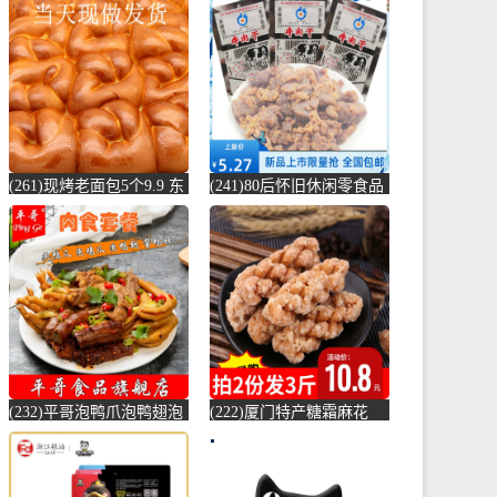
吃-哈尔滨红肠(土乡土色
产小吃零-绿豆糕(老大房
旗舰店仅售747元)
旗舰店仅售13.88元)
(261)现烤老面包5个9.9 东
(241)80后怀旧休闲零食品
北特产老口味铁路面包香
老天津十佳牛肉干23g牛肉
软老-软面包(伟昌宏盛食
块小-牛肉粒(品上乐源旗
品专营店仅售14.85元)
舰店仅售4.09元)
(232)平哥泡鸭爪泡鸭翅泡
(222)厦门特产糖霜麻花
鸡爪卤味酱鸭脖套餐组合
500g传统小吃蒜蓉枝儿童
福建龙岩特-凤爪(平哥食
怀旧零食-麻花(傻子瘦子
品旗舰店仅售29.8元)
零食屋特价区仅售10.8元)