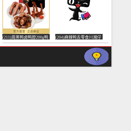
(211)周黑鸭卤鸭脖200g鸭
(204)麻辣鸭舌零食川湘仔
锁骨240g鸭翅250g卤味-周
卤味冷吃酱香辣成都重庆
黑鸭(浙江粮油食品旗舰店
网红四川自-鸭舌(辽远食
仅售68.16元)
品专营店仅售57.2元)