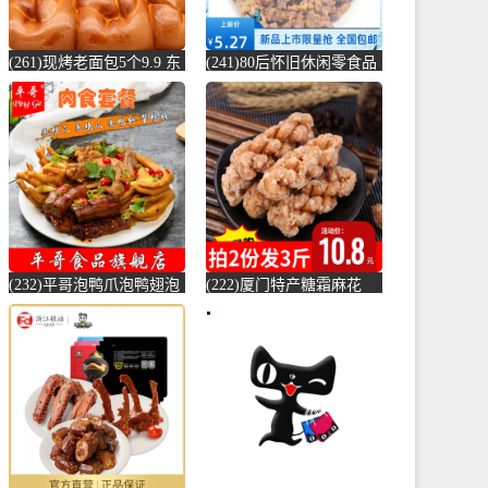
(261)现烤老面包5个9.9 东
(241)80后怀旧休闲零食品
北特产老口味铁路面包香
老天津十佳牛肉干23g牛肉
软老-软面包(伟昌宏盛食
块小-牛肉粒(品上乐源旗
品专营店仅售14.85元)
舰店仅售4.09元)
(232)平哥泡鸭爪泡鸭翅泡
(222)厦门特产糖霜麻花
鸡爪卤味酱鸭脖套餐组合
500g传统小吃蒜蓉枝儿童
福建龙岩特-凤爪(平哥食
怀旧零食-麻花(傻子瘦子
品旗舰店仅售29.8元)
零食屋特价区仅售10.8元)