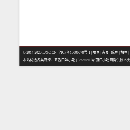
© 2014-2020 LJXC.CN 宁ICP备15000678号-1 |
蚕豆
|
青豆
|
豌豆
|
胡豆
|
本站优选各类麻辣、五香口味小吃 | Powered By
丽江小吃网
提供技术