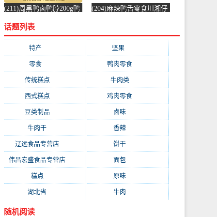
(211)周黑鸭卤鸭脖200g鸭
(204)麻辣鸭舌零食川湘仔
锁骨240g鸭翅250g卤味-周
卤味冷吃酱香辣成都重庆
话题列表
黑鸭(浙江粮油食品旗舰店
网红四川自-鸭舌(辽远食
仅售68.16元)
品专营店仅售57.2元)
特产
(4309)
坚果
(4309)
零食
(4309)
鸭肉零食
(891)
传统糕点
(689)
牛肉类
(555)
西式糕点
(483)
鸡肉零食
(394)
豆类制品
(295)
卤味
(289)
牛肉干
(284)
香辣
(279)
辽远食品专营店
(278)
饼干
(245)
伟昌宏盛食品专营店
(228)
面包
(224)
糕点
(223)
原味
(220)
湖北省
(218)
牛肉
(213)
随机阅读