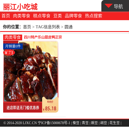
丽江小吃城
导航
首页
肉类零食
糕点零食
豆类
品牌零食
热点搜索
你的位置：
首页
> TAG信息列表 > 圆通
肉类零食
四川特产乐山甜皮鸭正宗
卤鸭子烤鸭油烫鸭酱鸭卤
月销量0件
味熟食-全鸭(荷西食品专营
￥73
店仅售73.01元)
© 2014-2020 LJXC.CN 宁ICP备15000678号-1 |
蚕豆
|
青豆
|
豌豆
|
胡豆
|
花生豆
|